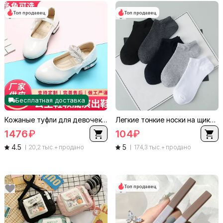
Топ продавец
Топ продавец
Бесплатная доставка
Кожаные туфли для девочек, принцесс-стиль с кристаллами, мягкая подошва, размеры 26–36
Легкие тонкие носки на щиколотку, универсальный размер, низкий вырез, разноцветные
1476
₽
104
₽
4.5
5
20,2 тыс.+ продано
174,3 тыс.+ продано
Топ продавец