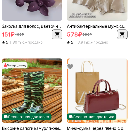
Заколка для волос, цветочная заколка, легкая с камнями, разнообразные цветовые сочетания
Антибактериальные мужские трусы-боксеры из хлопка, дышащие комфорт underwear, размерные ряды L–5XL, многоцветные
151
₽
578
₽
490
₽
990
₽
5
5
89 тыс.+ продано
3,9 тыс.+ продано
Топ продавец
Бесплатная доставка
Бесплатная доставка
Высокие сапоги камуфляжные из ПВХ, противоскользящие, износостойкие, кислотно‑щелочестойкие
Мини-сумка через плечо с одной лямкой, текстурированное тело, цепочная цепь, магнитная застежка, 22×11.5×7 см