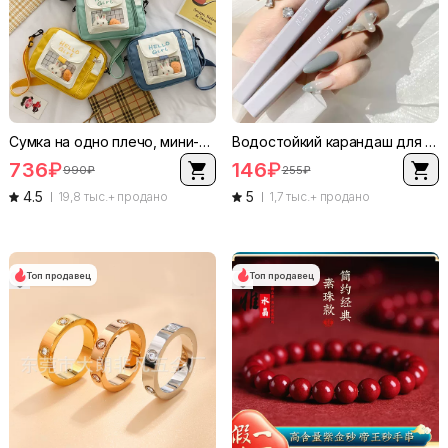
Сумка на одно плечо, мини-сумка в японском стиле через плечо, милое окно-паспорт, легкая (0,15 кг)
Водостойкий карандаш для бровей, долговечный, подходит для начинающих, 5 оттенков
736
₽
146
₽
990
₽
255
₽
4.5
5
19,8 тыс.+ продано
1,7 тыс.+ продано
Топ продавец
Топ продавец