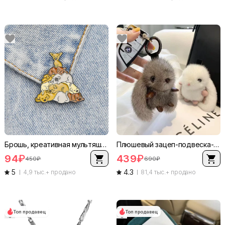
Брошь, креативная мультяшная милый металл джинсовый аксессуар, 6.4×6×2.8 см, легкий вес
Плюшевый зацеп-подвеска-кролик, ручной работы подарок высокого класса, легкий вес 8×6×10 см
94
₽
439
₽
450
₽
690
₽
5
4.3
4,9 тыс.+ продано
81,4 тыс.+ продано
Топ продавец
Топ продавец