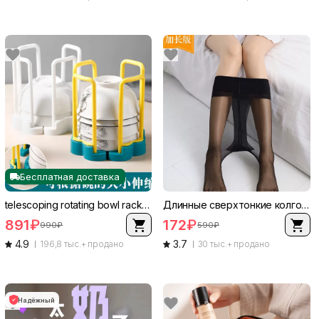
Бесплатная доставка
telescoping rotating bowl rack, plastic, compact adjustable dish shelf, second-generation
Длинные сверхтонкие колготки, плюс‑размер максимально длинные 170–190 см, прозрачные носки, лето
891
₽
172
₽
990
₽
590
₽
4.9
3.7
196,8 тыс.+ продано
30 тыс.+ продано
Надёжный