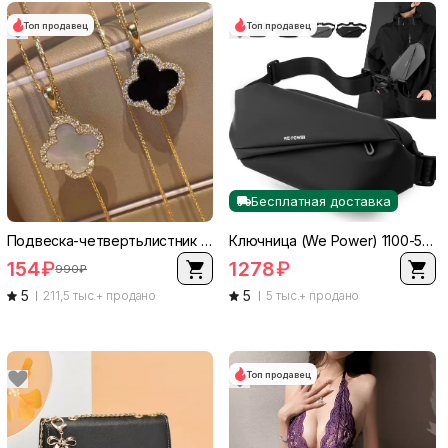
Топ продавец
Топ продавец
Бесплатная доставка
Подвеска-четвертьлистник с цепочкой золотистого оттенка, легкий 0.005 кг, вставка черного или белого цвета
Ключница (We Power) 1100-55 — водонепроницаемая нейлоновая ткань, через плечо/талия, 37×2×17 см
154
₽
1278
₽
990
₽
5
5
211,5 тыс.+ продано
5 тыс.+ продано
Топ продавец