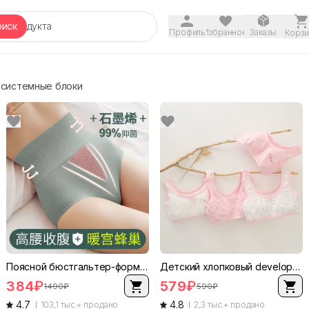
оиск
Профиль
Избранное
Заказы
Корзи
системные блоки
Поясной бюстгальтер-формирующее антибактериальное белье для талии, коррекция бедер, пояс для талии, размеры M–XXL
Детский хлопковый development жилет для девочек (Guona), 95% хлопок, 5% эластан, размеры 130–160 см
384
₽
579
₽
1490
₽
590
₽
4.7
4.8
103,1 тыс.+ продано
2,3 тыс.+ продано