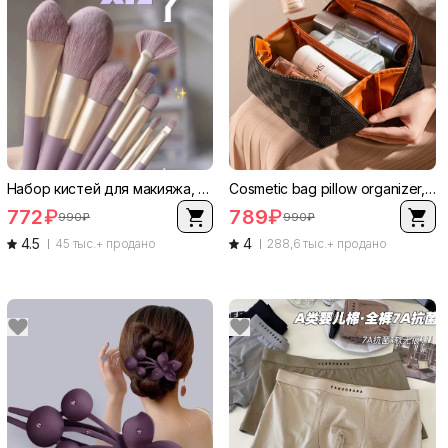
Набор кистей для макияжа, кисти для основы и румян, 9–10 шт, фиолетовый чехол
Cosmetic bag pillow organizer, PU leather, roomy travel handheld shoulder pouch
772
₽
789
₽
990
₽
990
₽
4.5
4
45 тыс.+ продано
288,6 тыс.+ продано