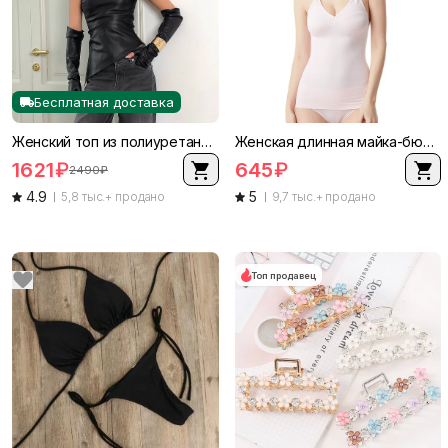
Бесплатная доставка
Женский топ из полиуретана, европейский стиль, асимметричный бочок без рукавов, искусственная кожа
Женская длинная майка-бюстье с встроенными чашечками, резинка на талии и тонкие ремешки, V-образная спина
1621
₽
645
₽
2490
₽
4.9
5
5,8 тыс.+ продано
9,7 тыс.+ продано
Топ продавец