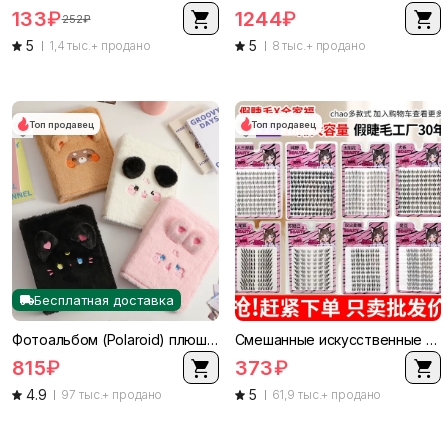
133
₽
1244
₽
252
₽
5
5
1,4 тыс.+ продано
8 тыс.+ продано
Топ продавец
Топ продавец
Бесплатная доставка
Фотоальбом (Polaroid) плюшевый для коллекционирования фотографий формата A5, милый чехол для мгновенных фото и карт
Смешанные искусственные пучки ресниц, набор большого объема многосценовый, наборы пучков 4–15 мм
815
₽
373
₽
4.9
5
97 тыс.+ продано
61,9 тыс.+ продано