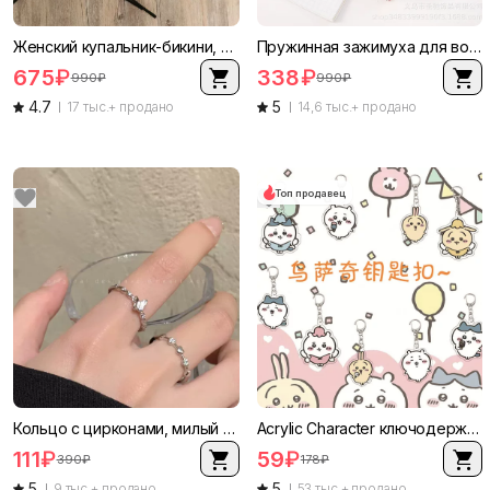
Женский купальник-бикини, европейский стиль, регулируемая верхняя часть на шнуровке с чашечками, размеры S–XL
Пружинная зажимуха для волос в европейском стиле с rhinestones и эмалевыми цветами, 11,5 см
675
₽
338
₽
990
₽
990
₽
4.7
5
17 тыс.+ продано
14,6 тыс.+ продано
Топ продавец
Кольцо с цирконами, милый мини-дизайн набор — акценты сердце и бабочка, легковесное
Аcrylic Character ключодержатель (Gi Kaikawa) милые маленькие питомцы, подвеска для школьного рюкзака, 9 вариантов
111
₽
59
₽
390
₽
178
₽
5
5
9 тыс.+ продано
53 тыс.+ продано