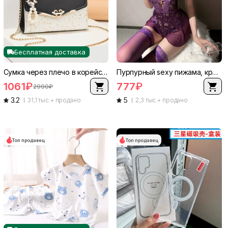
Бесплатная доставка
Сумка через плечо в корейском стиле, одноплечый кошелек с акцентом из пайеток, цепочка, маленький кошелек
Пурпурный sexy пижама, кружевной пояс, утягивающий эффект
1061
₽
777
₽
2990
₽
3.2
5
31,1 тыс.+ продано
2,3 тыс.+ продано
Топ продавец
Топ продавец