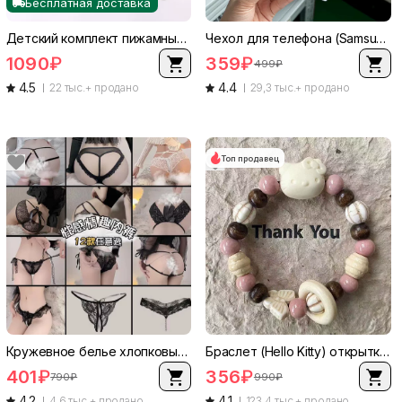
Бесплатная доставка
Детский комплект пижамных шорт D-001, летний тонкий унисекс, размеры 73–130 см
Чехол для телефона (Samsung) магнитная прозрачная защитная оболочка NS, совместим с S25/S24/S23/S22 и линейкой A, защита от падения
1090
₽
359
₽
499
₽
4.5
4.4
22 тыс.+ продано
29,3 тыс.+ продано
Топ продавец
Кружевное белье хлопковые трусики женские больших размеров, тангенты, секси вырезы, несколько цветов
Браслет (Hello Kitty) открытка на День святого Валентина, браслет-подвески с разнообразными бусинами персонажей, лёгкий вес 0,0126 кг
401
₽
356
₽
790
₽
990
₽
4.2
4.1
4,6 тыс.+ продано
123,4 тыс.+ продано