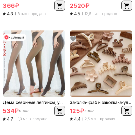
366
₽
2520
₽
4.3
4.5
8 тыс.+ продано
12,8 тыс.+ продано
Надёжный
Деми‑сезонные леггинсы, увеличенная толщина, шлейки и флисовые варианты, оттенки кожи/кофе/серый
Заколка-краб и заколка-акула, модная объемная заколка для волос, многоцветная, лёгкий вес 6,5 см
534
₽
125
₽
990
₽
390
₽
4.7
4.4
1,3 млн+ продано
2,5 млн+ продано