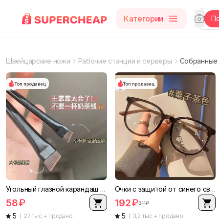
Категории
П
First
Prev
Next
Швейцарские ножи
Рабочие станции и серверы
Собранные 
Топ продавец
Топ продавец
Угольный глазной карандаш и щетка для бровей, сверхтонкая плоская голова, мягкие синтетические щетинки
Очки с защитой от синего света (Suyan) студенческая оправа, анти-синий свет и миопия, в разных цветах
58
₽
192
₽
311
₽
5
5
27 тыс.+ продано
3,2 тыс.+ продано