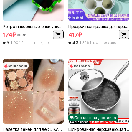
Ретро пиксельные очки унисекс, лёгкие 15×5×3 см, несколько цветов и рамки
Прозрачная крышка для хранения косметических спонжей, 4-ячейный компактный кейс, прозрачная крышка, портативный
174
₽
417
₽
690
₽
5
4.3
904,5 тыс.+ продано
356,1 тыс.+ продано
Топ продавец
Топ продавец
Бесплатная доставка
Палетка теней для век DIKALU, матовые 4 цвета в компактном формате с универсальным праймером, повседневные оттенки
Шлифованная нержавеющая сталь: сковорода для жарки 316, двусторонняя соты против прилипанием, диаметр 26–30 см, опция крышки