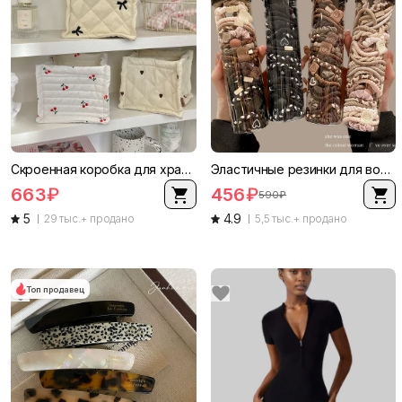
Скроенная коробка для хранения на столе из хлопковой ткани, маленький куб, принты бантик и вишня
Эластичные резинки для волос, прочные безвредные резинки, стильный простой корейский стиль, коробка 20 шт
663
₽
456
₽
590
₽
5
4.9
29 тыс.+ продано
5,5 тыс.+ продано
Топ продавец