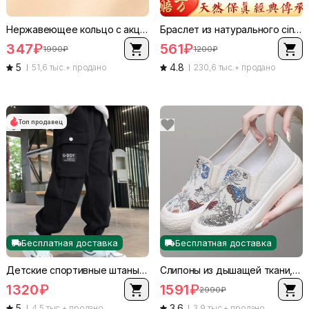
Нержавеющее кольцо с акцентами циркония, полированное золото/розовое золото/серебро, размеры 5–11
Браслет из натурального cinnabar (прессованный рудник), варианты бусин 4–20 мм, вариации чистоты 50/90/97, прямой завод
347
₽
561
₽
1990
₽
1200
₽
5
4.8
51,6 тыс.+ продано
230,6 тыс.+ продано
Топ продавец
Бесплатная доставка
Бесплатная доставка
Детские спортивные штаны для мальчиков, размеры 110–170, стиль Cargo, резной низ
Слипоны из дышащей ткани, мягкая подкладка, комфорт для отдыха, размеры 36–40
1320
₽
1591
₽
2990
₽
5
3.6
4,5 тыс.+ продано
3,9 тыс.+ продано