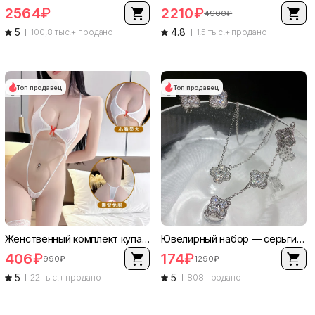
2564
₽
2210
₽
4900
₽
5
4.8
100,8 тыс.+ продано
1,5 тыс.+ продано
Топ продавец
Топ продавец
Женственный комплект купальника с шелковистым эффектом ультратонкий, один размер, топик с вырезами-стринг, цвета Б/В/розовый/красный/голубой
Ювелирный набор — серьги с четырёхлистником pavé, ожерелье и браслет, инкрустация в стиле драгоценного камня
406
₽
174
₽
990
₽
1290
₽
5
5
22 тыс.+ продано
808 продано