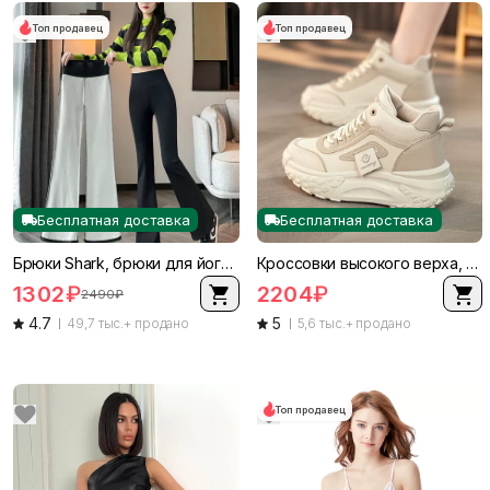
Топ продавец
Топ продавец
Бесплатная доставка
Бесплатная доставка
Брюки Shark, брюки для йоги с высокой талией, осенние тёплые и повседневные стили, чёрные
Кроссовки высокого верха, повседневная спортивная обувь, западный стиль, размеры 35–40, черный/белый/хаки
1302
₽
2204
₽
2490
₽
4.7
5
49,7 тыс.+ продано
5,6 тыс.+ продано
Топ продавец