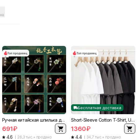
на
Топ продавец
Топ продавец
Бесплатная доставка
Ручная китайская шпилька для волос — стиль Ханьфу/Чеонсаму с цветочным узором, 18.4 см, várias цветов
Short-Sleeve Cotton T-Shirt, Unisex Body-Friendly Basic Tee, Multiple Colors, S–4XL
691
₽
1360
₽
4.6
4.4
26,3 тыс.+ продано
34,7 тыс.+ продано