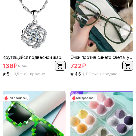
Крутящийся подвесной шарм в виде любви, подвеска в корейском стиле или набор с цепочкой-семечко, легкий
Очки против синего света, ультралегкая зелёная рама, очки без рецепта женская мода
136
₽
722
₽
990
₽
5
4.6
3,5 тыс.+ продано
11,2 тыс.+ продано
Топ продавец
Топ продавец