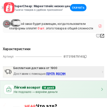
SuperCheap: Маркетплейс низких цен
СКАЧАТЬ
1
/
1
Тысячи товаров в удобном приложении!
наличии
Групповой заказ будет размещен, когда пользователи
платформы оплатят
0 шт.
этого товара в общей сложности
Характеристики
Артикул
817319879140
Бесплатная доставка от 1900
Доставим с помощью
:
Лёгкий возврат
14 дней
Не подошло — вернём деньги
Что это?