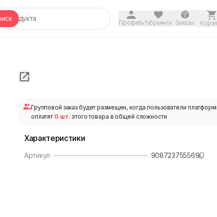
оиск
Профиль
Избранное
Заказы
Корзи
Групповой заказ будет размещен, когда пользователи платфор
оплатят
0 шт.
этого товара в общей сложности
Характеристики
Артикул
908723755569