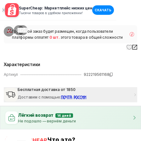
SuperCheap: Маркетплейс низких цен
СКАЧАТЬ
1
/
1
Тысячи товаров в удобном приложении!
наличии
Групповой заказ будет размещен, когда пользователи
платформы оплатят
0 шт.
этого товара в общей сложности
Характеристики
Артикул
922219561168
Бесплатная доставка от 1850
Доставим с помощью
:
Лёгкий возврат
14 дней
Не подошло — вернём деньги
Что это?