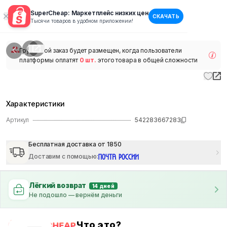
SuperCheap: Маркетплейс низких цен
СКАЧАТЬ
1
/
1
Тысячи товаров в удобном приложении!
наличии
Групповой заказ будет размещен, когда пользователи
платформы оплатят
0 шт.
этого товара в общей сложности
Характеристики
Артикул
542283667283
Бесплатная доставка от 1850
Доставим с помощью
:
Лёгкий возврат
14 дней
Не подошло — вернём деньги
Что это?