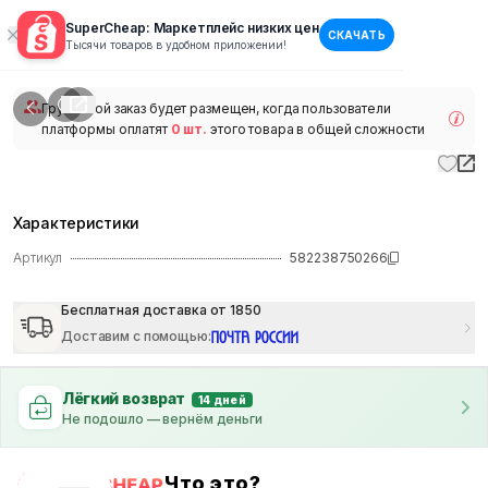
SuperCheap: Маркетплейс низких цен
СКАЧАТЬ
1
/
1
Тысячи товаров в удобном приложении!
наличии
Групповой заказ будет размещен, когда пользователи
платформы оплатят
0 шт.
этого товара в общей сложности
Характеристики
Артикул
582238750266
Бесплатная доставка от 1850
Доставим с помощью
:
Лёгкий возврат
14 дней
Не подошло — вернём деньги
Что это?