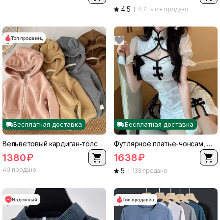
4.5
4,7 тыс.+ продано
Топ продавец
Бесплатная доставка
Бесплатная доставка
Вельветовый кардиган‑толстовка с капюшоном и молнией, ушки на капюшоне, демисезонный — дети 73–120 см
Футлярное платье-чонсам, женское летнее мини-пивао чипао, китайский стиль, короткие puff рукава
1380
₽
1638
₽
40 продано
5
133 продано
Надёжный
Топ продавец