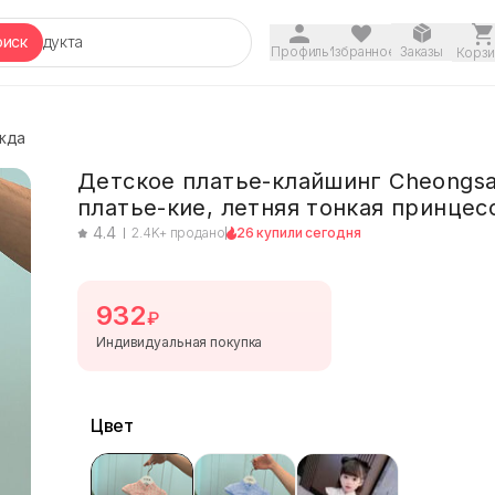
оиск
Профиль
Избранное
Заказы
Корзи
жда
Детское платье-клайшинг Cheongs
платье-кие, летняя тонкая принцес
юбка, размеры 90–130 см
4.4
2.4K+ продано
26 купили сегодня
932
₽
Индивидуальная покупка
Цвет