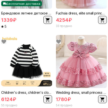
Бесплатная доставка
Брендовое летнее детское платье, лебедь, футболка, маленький принцесса костюм
Fuchsia dress, elite small princess costume, children's piano performance costume, suit, Birthday gift, western style
1339
₽
4254
₽
33 продано
5
Children's dress, children's clothing
Wedding dress, small princess costume, children's clothing
6124
₽
1780
₽
55 продано
54 продано