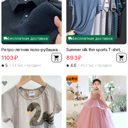
Бесплатная доставка
Бесплатная доставка
Ретро-летняя поло-рубашка с высоким воротником и коротким рукавом - стильный повседневный топ
Summer silk thin sports T-shirt, quick-dry, oversized, round collar
1103
₽
893
₽
5
4.6
1,4 тыс.+ продано
45,3 тыс.+ продано