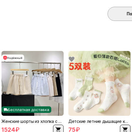
По
Надёжный
Бесплатная доставка
Женские шорты из хлопка с эластичным поясом, дышащие, повседневный летний стиль
Детские летние дышащие кружевные носки, детские сетчатые тонкие носки на щиколотке, размеры 1–12 лет
1524
₽
75
₽