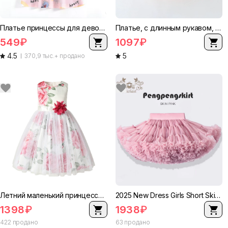
Платье принцессы для девочек на лето без рукавов, шёлк и хлопок, высота 80–140 см
Платье, с длинным рукавом, детская юбка, осеннее, круглый воротник, европейский стиль, стиль вестерн
549
₽
1097
₽
4.5
5
370,9 тыс.+ продано
Летний маленький принцесса костюм, платье без рукавов, вечернее платье, европейский стиль
2025 New Dress Girls Short Skirt Mesh Skirt Children Princess First Birthday Show Dance Cake Skirt
1398
₽
1938
₽
422 продано
63 продано