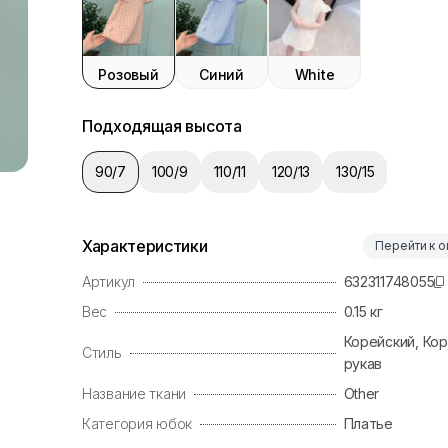
Розовый
Синий
White
Подходящая высота
90/7
100/9
110/11
120/13
130/15
Характеристики
Перейти к 
Артикул
632311748055
Вес
0.15
кг
Корейский, Ко
Стиль
рукав
Название ткани
Other
Категория юбок
Платье