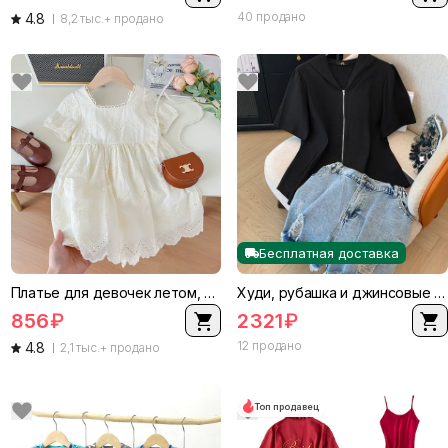
40 продано
4.8
8,2 тыс.+ продано
Бесплатная доставка
Платье для девочек летом, корейский стиль кружевное принцессы платье с короткими рукавами, размеры 90–140 см
Худи, рубашка и джинсовые шорты комплект, большой размер, короткий рукав, хлопковая смесь из Синьцзяна
856
₽
2321
₽
12 продано
4.8
2,1 тыс.+ продано
Топ продавец