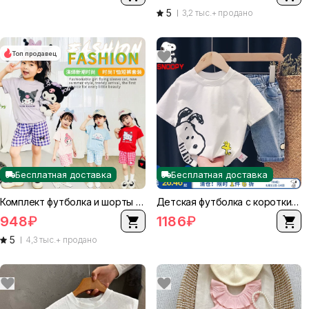
5
3,2 тыс.+ продано
Топ продавец
Бесплатная доставка
Бесплатная доставка
Комплект футболка и шорты для детей, мультяшный разноцветный, короткий рукав, 90–140 см
Детская футболка с коротким рукавом Nuby Snoopy, унисекс, хлопок, летняя, размеры 80–130 см
948
₽
1186
₽
5
4,3 тыс.+ продано