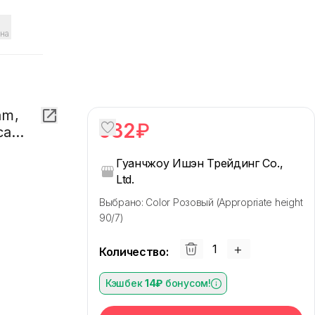
на
am,
932
₽
са
Гуанчжоу Ишэн Трейдинг Co.,
Ltd.
Выбрано: Color Розовый (Appropriate height
90/7)
+
Количество
:
Кэшбек
14₽
бонусом!