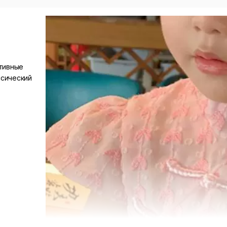
тивные
ссический
1), 120 (≈13
а 0,7 см
ри сушке