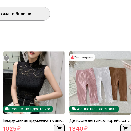
казать больше
Топ продавец
Бесплатная доставка
Бесплатная доставка
Безрукавная кружевная майка для женщин, облегающий крой с фальшивым воротником, нестандартные размеры
Детские леггинсы корейского стиля, приталенные (1–8 лет), эластичный пояс с кружевом
1025
₽
1340
₽