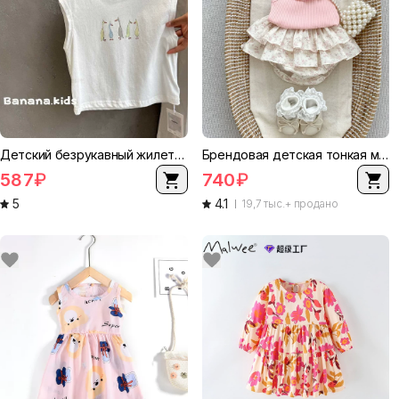
Детский безрукавный жилет-майка, оверсайз корейский стиль, круглый воротник, тонкая летняя футболка для мальчиков
Брендовая детская тонкая майка без рукавов, юбка, брюки, флоральный принт
587
₽
740
₽
5
4.1
19,7 тыс.+ продано