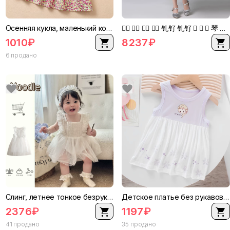
Осенняя кукла, маленький костюм принцессы, длинный рукав, платье, детская одежда, новая коллекция, западный стиль, цветочный принт, воротник кукла
    钆钌 钆钌    琴 琴 琴 琴 琴 琴 琴 琴 琴 琴 琴 琴 琴 琴 琴 琴 琴 琴 琴 琴 琴 琴 琴 琴 琴 琴 琴 琴 琴 琴 琴 琴 琴 琴 琴 琴 琴 琴 琴 琴 琴 琴 琴 琴 琴 琴 琴 琴 琴 琴 琴 琴 琴 琴 琴 琴 琴 琴 琴 琴 琴 琴 琴 琴 琴 琴 琴 琴 琴 琴 琴 琴 琴 琴 琴 琴 琴 琴 琴 琴 琴 琴 琴 琴 琴 琴 琴 琴 琴 琴 琴 琴 琴 琴 琴 琴 琴 琴 琴 琴 琴 琴 琴 琴 琴 琴 琴 琴 琴 琴 琴 琴 琴 琴 琴 琴 琴 琴 琴 琴 琴 琴 琴 琴 琴 琴 琴 琴 琴 琴 琴 琴 琴 琴 琴 琴 ”
1010
₽
8237
₽
6 продано
Слинг, летнее тонкое безрукавное платье без рукавов, осенняя юбка для девочки, длинный рукав, костюм принцессы, бодик
Детское платье без рукавов, дышащий пижама, наряд принцессы, летняя slip dress, юбка
2376
₽
1197
₽
41 продано
35 продано