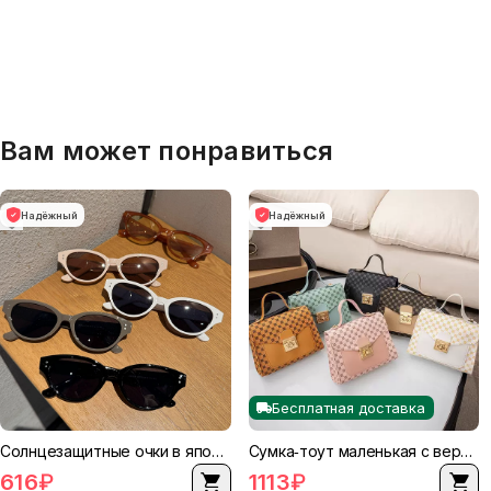
Вам может понравиться
Надёжный
Надёжный
Бесплатная доставка
Солнцезащитные очки в японском ретро стиле «кошачий глаз», защита от UV, one size
Сумка‑тоут маленькая с верхней ручкой, модная 2023, компактная из экокожи
616
₽
1113
₽