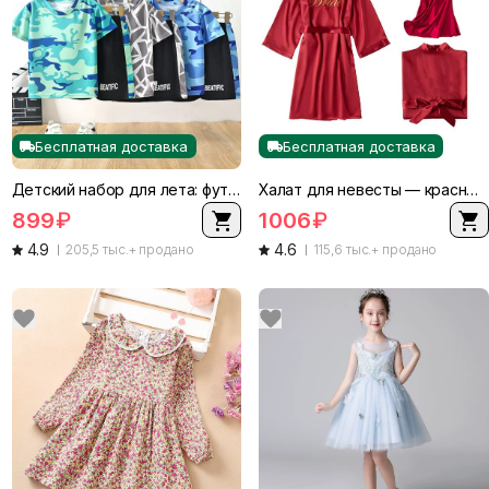
Бесплатная доставка
Бесплатная доставка
Детский набор для лета: футболка и шорты для мальчиков, быстрая сушка, короткий рукав, размеры 80–160 см
Халат для невесты — красный шелковистый халат для лета с встроенными чашками, женский комплект пижамы
899
₽
1006
₽
4.9
4.6
205,5 тыс.+ продано
115,6 тыс.+ продано