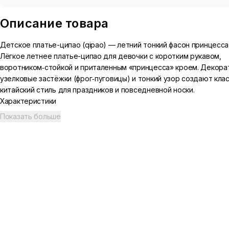
Описание товара
Детское платье-ципао (qipao) — летний тонкий фасон принцесса
Лёгкое летнее платье-ципао для девочки с коротким рукавом,
воротником‑стойкой и приталенным «принцесса» кроем. Декора
узелковые застёжки (фрог‑пуговицы) и тонкий узор создают кла
китайский стиль для праздников и повседневной носки.
Характеристики
Цвета: фуксия, голубой
Показать больше
Размеры / соответствие росту: 90 (≈7 yards), 100 (≈9 yards), 110 (≈1
yards), 130 (≈15 yards)
Габариты упаковки (примерно): длина 35 см, ширина 30 см, высот
Вес: 0,155 кг
Уход и использование
Лёгкая конструкция, подходит для тёплой погоды
Рекомендуется деликатная стирка, избегать сильного нагрева п
В комплекте: одно платье выбранного цвета.