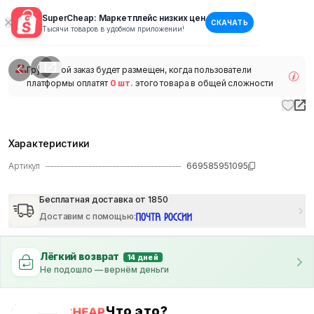
SuperCheap: Маркетплейс низких цен
СКАЧАТЬ
1
/
1
Тысячи товаров в удобном приложении!
наличии
Групповой заказ будет размещен, когда пользователи
платформы оплатят
0 шт.
этого товара в общей сложности
Характеристики
Артикул
669585951095
Бесплатная доставка от 1850
Доставим с помощью
:
Лёгкий возврат
14 дней
Не подошло — вернём деньги
Что это?