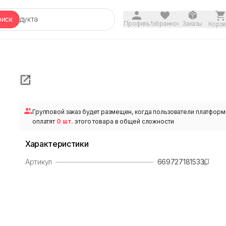
оиск
Профиль
Избранное
Заказы
Корзи
Групповой заказ будет размещен, когда пользователи платфор
оплатят
0 шт.
этого товара в общей сложности
Характеристики
Артикул
669727181533