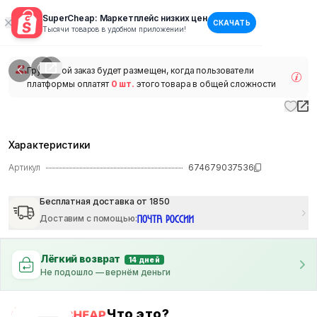
SuperCheap: Маркетплейс низких цен
СКАЧАТЬ
1
/
1
Тысячи товаров в удобном приложении!
наличии
Групповой заказ будет размещен, когда пользователи
платформы оплатят
0 шт.
этого товара в общей сложности
Характеристики
Артикул
674679037536
Бесплатная доставка от 1850
Доставим с помощью
:
Лёгкий возврат
14 дней
Не подошло — вернём деньги
Что это?