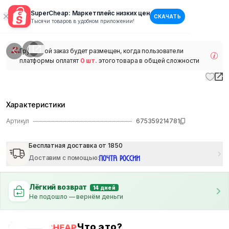
SuperCheap: Маркетплейс низких цен
СКАЧАТЬ
1
/
1
Тысячи товаров в удобном приложении!
наличии
Групповой заказ будет размещен, когда пользователи
платформы оплатят
0 шт.
этого товара в общей сложности
Характеристики
Артикул
675359214781
Бесплатная доставка от 1850
Доставим с помощью
:
Лёгкий возврат
14 дней
Не подошло — вернём деньги
Что это?