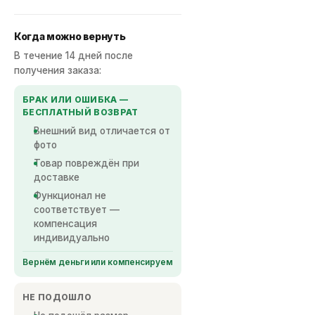
успешной покупки.
Когда можно вернуть
Когда можно вернуть
В течение 14 дней после
В течение 14 дней после
получения заказа:
получения заказа:
БРАК ИЛИ ОШИБКА —
БРАК ИЛИ ОШИБКА —
БЕСПЛАТНЫЙ ВОЗВРАТ
БЕСПЛАТНЫЙ ВОЗВРАТ
Внешний вид отличается от
Внешний вид отличается от
фото
фото
Товар повреждён при
Товар повреждён при
доставке
доставке
Функционал не
Функционал не
соответствует —
соответствует —
компенсация
компенсация
индивидуально
индивидуально
Вернём деньги или компенсируем
Вернём деньги или компенсируем
НЕ ПОДОШЛО
НЕ ПОДОШЛО