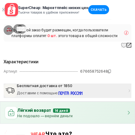
SuperCheap: Маркетплейс низких цен
СКАЧАТЬ
1
/
1
Тысячи товаров в удобном приложении!
наличии
Групповой заказ будет размещен, когда пользователи
платформы оплатят
0 шт.
этого товара в общей сложности
Характеристики
Артикул
676658752648
Бесплатная доставка от 1850
Доставим с помощью
:
Лёгкий возврат
14 дней
Не подошло — вернём деньги
Что это?