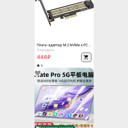
Плата-адаптер M.2 NVMe к PCIe, PCIe 4.0 x4, высокоскоростное расширение для слотов x4/x8/x16
9 продано
448
₽
3D прозрачный душевой занавес, водонепроницаемость PEVA и против грибка, различные принты и размеры (80–180/180–200 см)
5
688
₽
Бесплатная доставка