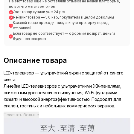
На этот товар ещё не оставляли отзывов на нашей платформе,
но вот что мы знаем о нём:
Этот товар купили уже 24 раз
Рейтинг товара — 5.0 из 5, покупатели в целом довольны
Каждый товар проходит визуальную проверку перед
отправкой
Если товар не соответствует — оформим возврат, деньги
будут возвращены
Описание товара
LED‑телевизор — ультрачёткий экран с защитой от синего
света
Линейка LED‑телевизоров с ультрачёткими ЖК‑панелями,
сниженным уровнем синего излучения, Wi‑Fi‑функциями
«smart» и высокой энергоэффективностью. Подходят для
спален, гостиных и небольших коммерческих экранов.
Ключевые характеристики
Показать больше
Ультрачёткая ЖК‑панель с функцией уменьшения синего
света для снижения нагрузки на глаза
Smart TV с Wi‑Fi (доступны сетевые/онлайн‑версии)