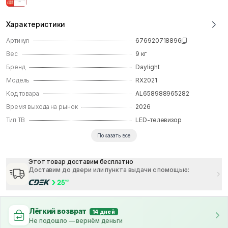
Характеристики
Артикул
676920718896
Вес
9
кг
Бренд
Daylight
Модель
RX2021
Код товара
AL658988965282
Время выхода на рынок
2026
Тип ТВ
LED-телевизор
Показать все
Этот товар доставим бесплатно
Доставим до двери или пункта выдачи с помощью
:
Лёгкий возврат
14 дней
Не подошло — вернём деньги