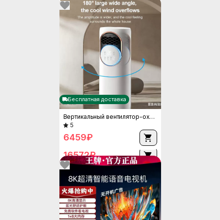
Бесплатная доставка
Вертикальный вентилятор-охладитель и обогреватель, двухрежимный охлаждение/нагрев, версии HF со спреем и без
5
4K смарт LCD телевизор Ace, 55/60/70/75/85 дюймов, голосовые и сетевые функции
6459
₽
10 продано
16572
₽