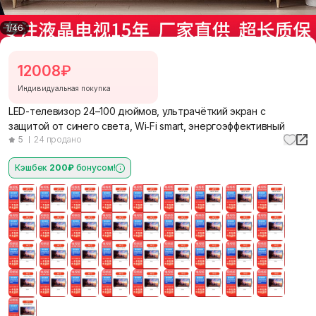
1
/
46
12008
₽
Индивидуальная покупка
LED-телевизор 24–100 дюймов, ультрачёткий экран с
защитой от синего света, Wi‑Fi smart, энергоэффективный
5
24 продано
Кэшбек
200₽
бонусом!