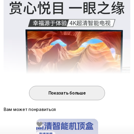
Энергетические классы: A и B в зависимости от модели
Диапазон размеров: от 24″ до 100″ для разных помещений
Примерный вес единицы: 9 кг
Доступные конфигурации (примерно)
24″, 26″, 30″, 32″, 46″, 50″, 55″, 60″, 70″, 75″, 90″ (TV / сеть /
онлайн версии)
Опции по классу энергопотребления: класс A и класс B
Выбирайте требуемый размер, версию (TV или с сетевыми/
онлайн возможностями) и класс энергоэффективности.
Показать больше
Вам может понравиться