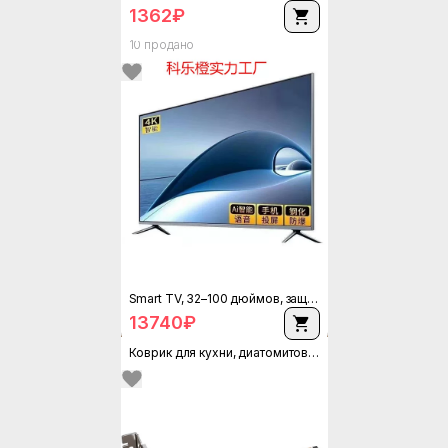
1362
₽
Вакуумный термос с чайной чашкой, объём 600–1500 мл, в комплекте щётка для чашки
10 продано
1413
₽
Smart TV, 32–100 дюймов, защита зрения HD, противоударная высококлассная опция, 10 лет гарантии
Бесплатная доставка
13740
₽
Коврик для кухни, диатомитовый, разные цвета и размеры (40×60–60×180 см), быстро впитывает, не скользит
1090
₽