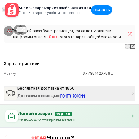
SuperCheap: Маркетплейс низких цен
СКАЧАТЬ
1
/
1
Тысячи товаров в удобном приложении!
наличии
Групповой заказ будет размещен, когда пользователи
платформы оплатят
0 шт.
этого товара в общей сложности
Характеристики
Артикул
677851420756
Бесплатная доставка от 1850
Доставим с помощью
:
Лёгкий возврат
14 дней
Не подошло — вернём деньги
Что это?