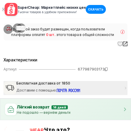
SuperCheap: Маркетплейс низких цен
СКАЧАТЬ
1
/
1
Тысячи товаров в удобном приложении!
наличии
Групповой заказ будет размещен, когда пользователи
платформы оплатят
0 шт.
этого товара в общей сложности
Характеристики
Артикул
677987903173
Бесплатная доставка от 1850
Доставим с помощью
:
Лёгкий возврат
14 дней
Не подошло — вернём деньги
Что это?