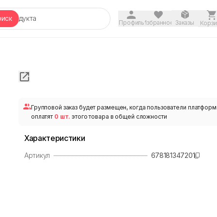
оиск
Профиль
Избранное
Заказы
Корзи
Групповой заказ будет размещен, когда пользователи платфор
оплатят
0 шт.
этого товара в общей сложности
Характеристики
Артикул
678181347201