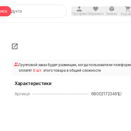
оиск
Профиль
Избранное
Заказы
Корзи
Групповой заказ будет размещен, когда пользователи платфор
оплатят
0 шт.
этого товара в общей сложности
Характеристики
Артикул
680021723461