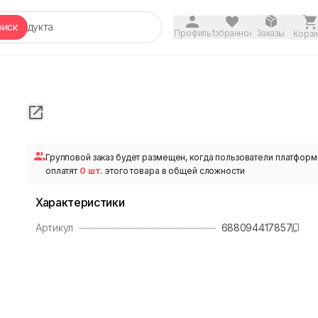
оиск
Профиль
Избранное
Заказы
Корзи
Групповой заказ будет размещен, когда пользователи платфор
оплатят
0 шт.
этого товара в общей сложности
Характеристики
Артикул
688094417857