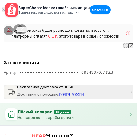
SuperCheap: Маркетплейс низких цен
СКАЧАТЬ
1
/
1
Тысячи товаров в удобном приложении!
наличии
Групповой заказ будет размещен, когда пользователи
платформы оплатят
0 шт.
этого товара в общей сложности
Характеристики
Артикул
693433705725
Бесплатная доставка от 1850
Доставим с помощью
:
Лёгкий возврат
14 дней
Не подошло — вернём деньги
Что это?