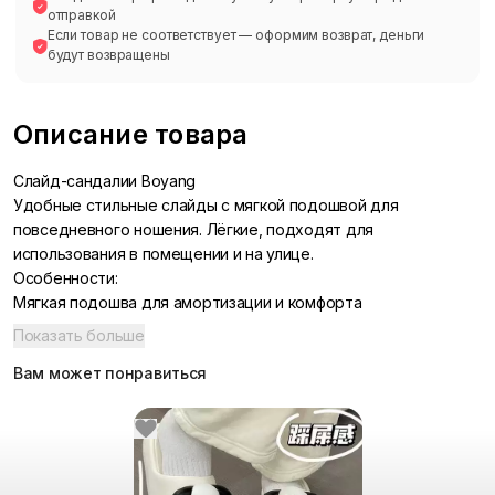
отправкой
Если товар не соответствует — оформим возврат, деньги
будут возвращены
Описание товара
Слайд-сандалии Boyang
Удобные стильные слайды с мягкой подошвой для
повседневного ношения. Лёгкие, подходят для
использования в помещении и на улице.
Особенности:
Мягкая подошва для амортизации и комфорта
Модель «слайд» с платформой, легко надевать
Показать больше
Лёгкий вес: 0,044 кг за пару
Вам может понравиться
Доступные размеры и варианты цвета:
Складской рандом (36–37, 38–39, 40–41, 42–43, 44–45)
Мотивы «husky» (бело‑чёрный, бело‑оранжевый,
чёрно‑зелёный) — размеры 36–45
Мотивы «astronaut» (бело‑чёрный, бело‑оранжевый,