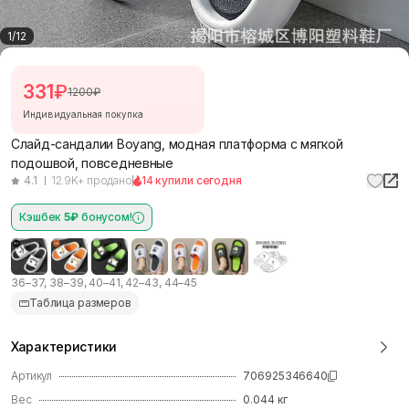
1
/
12
331
₽
1200
₽
Индивидуальная покупка
Слайд-сандалии Boyang, модная платформа с мягкой
подошвой, повседневные
4.1
12.9K+ продано
14 купили сегодня
Кэшбек
5₽
бонусом!
36–37, 38–39, 40–41, 42–43, 44–45
Таблица размеров
Характеристики
Артикул
706925346640
Вес
0.044
кг