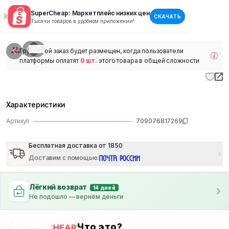
SuperCheap: Маркетплейс низких цен
СКАЧАТЬ
1
/
1
Тысячи товаров в удобном приложении!
наличии
Групповой заказ будет размещен, когда пользователи
платформы оплатят
0 шт.
этого товара в общей сложности
Характеристики
Артикул
709076817269
Бесплатная доставка от 1850
Доставим с помощью
:
Лёгкий возврат
14 дней
Не подошло — вернём деньги
Что это?