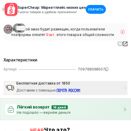
SuperCheap: Маркетплейс низких цен
СКАЧАТЬ
1
/
1
Тысячи товаров в удобном приложении!
наличии
Групповой заказ будет размещен, когда пользователи
платформы оплатят
0 шт.
этого товара в общей сложности
Характеристики
Артикул
709788068507
Бесплатная доставка от 1850
Доставим с помощью
:
Лёгкий возврат
14 дней
Не подошло — вернём деньги
Что это?