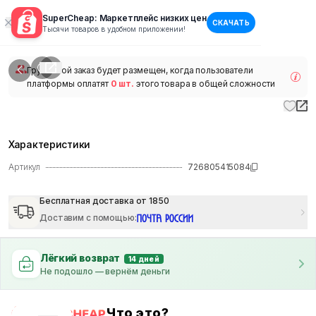
SuperCheap: Маркетплейс низких цен
СКАЧАТЬ
1
/
1
Тысячи товаров в удобном приложении!
наличии
Групповой заказ будет размещен, когда пользователи
платформы оплатят
0 шт.
этого товара в общей сложности
Характеристики
Артикул
726805415084
Бесплатная доставка от 1850
Доставим с помощью
:
Лёгкий возврат
14 дней
Не подошло — вернём деньги
Что это?