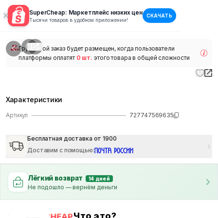
SuperCheap: Маркетплейс низких цен
СКАЧАТЬ
1
/
1
Тысячи товаров в удобном приложении!
наличии
Групповой заказ будет размещен, когда пользователи
платформы оплатят
0 шт.
этого товара в общей сложности
Характеристики
Артикул
727747569635
Бесплатная доставка от 1900
Доставим с помощью
:
Лёгкий возврат
14 дней
Не подошло — вернём деньги
Что это?