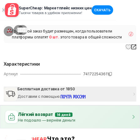
SuperCheap: Маркетплейс низких цен
СКАЧАТЬ
1
/
1
Тысячи товаров в удобном приложении!
наличии
Групповой заказ будет размещен, когда пользователи
платформы оплатят
0 шт.
этого товара в общей сложности
Характеристики
Артикул
741722543611
Бесплатная доставка от 1850
Доставим с помощью
:
Лёгкий возврат
14 дней
Не подошло — вернём деньги
Что это?