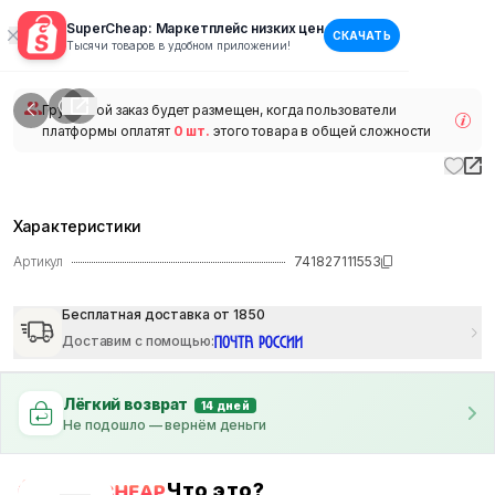
SuperCheap: Маркетплейс низких цен
СКАЧАТЬ
1
/
1
Тысячи товаров в удобном приложении!
наличии
Групповой заказ будет размещен, когда пользователи
платформы оплатят
0 шт.
этого товара в общей сложности
Характеристики
Артикул
741827111553
Бесплатная доставка от 1850
Доставим с помощью
:
Лёгкий возврат
14 дней
Не подошло — вернём деньги
Что это?