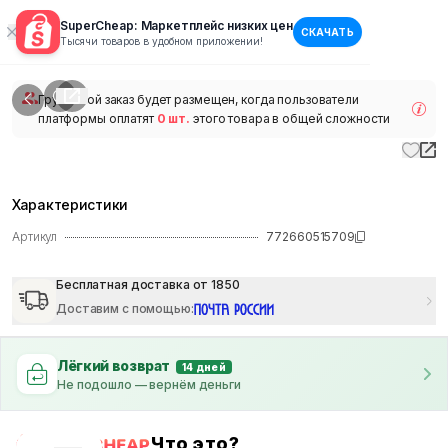
SuperCheap: Маркетплейс низких цен
СКАЧАТЬ
1
/
1
Тысячи товаров в удобном приложении!
наличии
Групповой заказ будет размещен, когда пользователи
платформы оплатят
0 шт.
этого товара в общей сложности
Характеристики
Артикул
772660515709
Бесплатная доставка от 1850
Доставим с помощью
:
Лёгкий возврат
14 дней
Не подошло — вернём деньги
Что это?