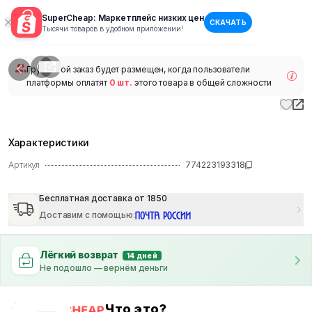
SuperCheap: Маркетплейс низких цен
СКАЧАТЬ
1
/
1
Тысячи товаров в удобном приложении!
наличии
Групповой заказ будет размещен, когда пользователи
платформы оплатят
0 шт.
этого товара в общей сложности
Характеристики
Артикул
774223193318
Бесплатная доставка от 1850
Доставим с помощью
:
Лёгкий возврат
14 дней
Не подошло — вернём деньги
Что это?