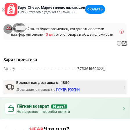
SuperCheap: Маркетплейс низких цен
СКАЧАТЬ
1
/
1
Тысячи товаров в удобном приложении!
наличии
Групповой заказ будет размещен, когда пользователи
платформы оплатят
0 шт.
этого товара в общей сложности
Характеристики
Артикул
775361669322
Бесплатная доставка от 1850
Доставим с помощью
:
Лёгкий возврат
14 дней
Не подошло — вернём деньги
Что это?