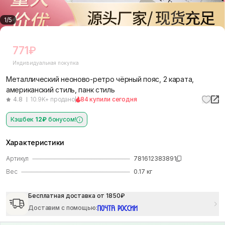
1
/
5
771
₽
Индивидуальная покупка
Металлический неоново-ретро чёрный пояс, 2 карата,
американский стиль, панк стиль
4.8
10.9K+ продано
84 купили сегодня
Кэшбек
12₽
бонусом!
Характеристики
Артикул
781612383891
Вес
0.17
кг
Бесплатная доставка от 1850₽
Доставим с помощью
: