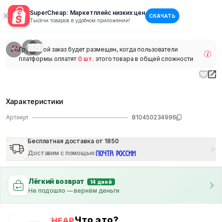
SuperCheap: Маркетплейс низких цен
СКАЧАТЬ
1
/
1
Тысячи товаров в удобном приложении!
наличии
Групповой заказ будет размещен, когда пользователи
платформы оплатят
0 шт.
этого товара в общей сложности
Характеристики
Артикул
810450234996
Бесплатная доставка от 1850
Доставим с помощью
:
Лёгкий возврат
14 дней
Не подошло — вернём деньги
Что это?