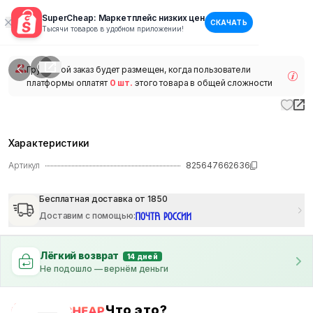
SuperCheap: Маркетплейс низких цен
СКАЧАТЬ
1
/
1
Тысячи товаров в удобном приложении!
наличии
Групповой заказ будет размещен, когда пользователи
платформы оплатят
0 шт.
этого товара в общей сложности
Характеристики
Артикул
825647662636
Бесплатная доставка от 1850
Доставим с помощью
:
Лёгкий возврат
14 дней
Не подошло — вернём деньги
Что это?