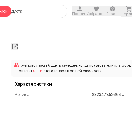
оиск
Профиль
Избранное
Заказы
Корзи
Групповой заказ будет размещен, когда пользователи платфор
оплатят
0 шт.
этого товара в общей сложности
Характеристики
Артикул
832347852664