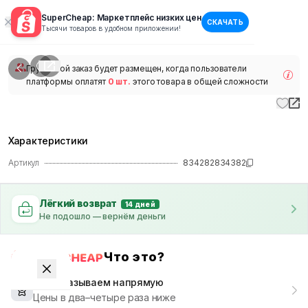
SuperCheap: Маркетплейс низких цен
СКАЧАТЬ
1
/
1
Тысячи товаров в удобном приложении!
наличии
Групповой заказ будет размещен, когда пользователи
платформы оплатят
0 шт.
этого товара в общей сложности
Характеристики
Артикул
834282834382
Лёгкий возврат
14 дней
Не подошло — вернём деньги
Что это?
Мы заказываем напрямую
Цены в два–четыре раза ниже