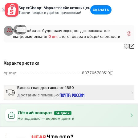
SuperCheap: Маркетплейс низких цен
СКАЧАТЬ
1
/
1
Тысячи товаров в удобном приложении!
наличии
Групповой заказ будет размещен, когда пользователи
платформы оплатят
0 шт.
этого товара в общей сложности
Характеристики
Артикул
837706788519
Бесплатная доставка от 1850
Доставим с помощью
:
Лёгкий возврат
14 дней
Не подошло — вернём деньги
Что это?