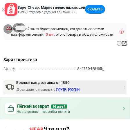
SuperCheap: Маркетплейс низких цен
СКАЧАТЬ
1
/
1
Тысячи товаров в удобном приложении!
наличии
Групповой заказ будет размещен, когда пользователи
платформы оплатят
0 шт.
этого товара в общей сложности
Характеристики
Артикул
841759428195
Бесплатная доставка от 1850
Доставим с помощью
:
Лёгкий возврат
14 дней
Не подошло — вернём деньги
Что это?