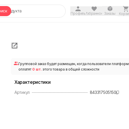
оиск
Профиль
Избранное
Заказы
Корзи
Групповой заказ будет размещен, когда пользователи платфор
оплатят
0 шт.
этого товара в общей сложности
Характеристики
Артикул
843317505150