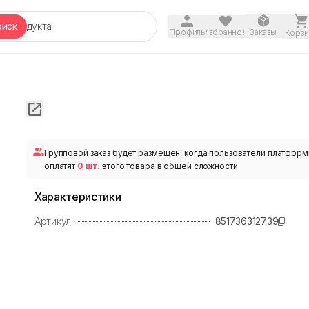
оиск
Профиль
Избранное
Заказы
Корзи
Групповой заказ будет размещен, когда пользователи платфор
оплатят
0 шт.
этого товара в общей сложности
Характеристики
Артикул
851736312739