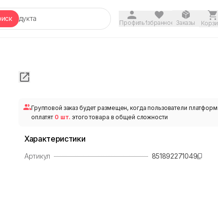
оиск
Профиль
Избранное
Заказы
Корзи
Групповой заказ будет размещен, когда пользователи платфор
оплатят
0 шт.
этого товара в общей сложности
Характеристики
Артикул
851892271049