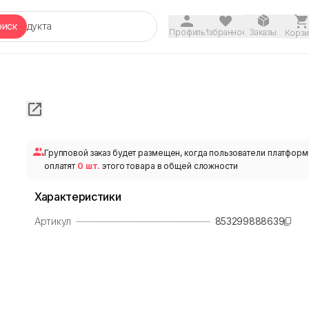
оиск
Профиль
Избранное
Заказы
Корзи
Групповой заказ будет размещен, когда пользователи платфор
оплатят
0 шт.
этого товара в общей сложности
Характеристики
Артикул
853299888639