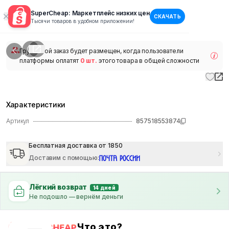
SuperCheap: Маркетплейс низких цен
СКАЧАТЬ
1
/
1
Тысячи товаров в удобном приложении!
наличии
Групповой заказ будет размещен, когда пользователи
платформы оплатят
0 шт.
этого товара в общей сложности
Характеристики
Артикул
857518553874
Бесплатная доставка от 1850
Доставим с помощью
:
Лёгкий возврат
14 дней
Не подошло — вернём деньги
Что это?