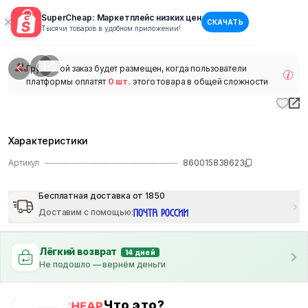
SuperCheap: Маркетплейс низких цен
СКАЧАТЬ
1
/
1
Тысячи товаров в удобном приложении!
наличии
Групповой заказ будет размещен, когда пользователи
платформы оплатят
0 шт.
этого товара в общей сложности
Характеристики
Артикул
860015838623
Бесплатная доставка от 1850
Доставим с помощью
:
Лёгкий возврат
14 дней
Не подошло — вернём деньги
Что это?