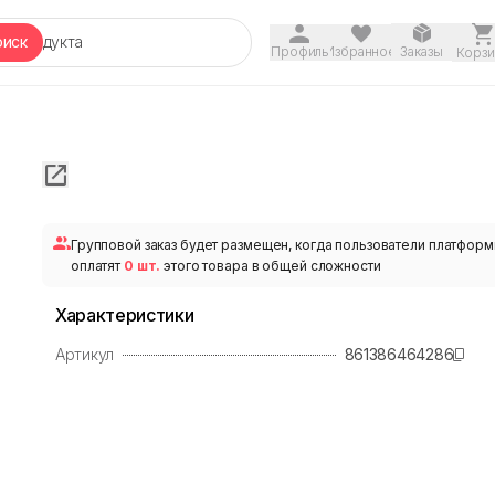
оиск
Профиль
Избранное
Заказы
Корзи
Групповой заказ будет размещен, когда пользователи платфор
оплатят
0 шт.
этого товара в общей сложности
Характеристики
Артикул
861386464286