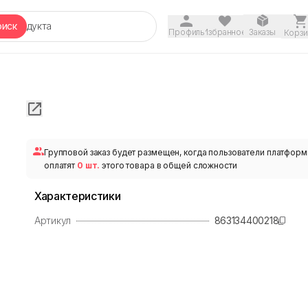
оиск
Профиль
Избранное
Заказы
Корзи
Групповой заказ будет размещен, когда пользователи платфор
оплатят
0 шт.
этого товара в общей сложности
Характеристики
Артикул
863134400218