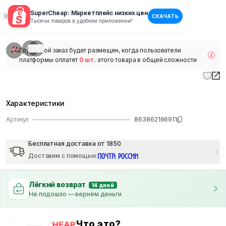
SuperCheap: Маркетплейс низких цен
СКАЧАТЬ
1
/
1
Тысячи товаров в удобном приложении!
наличии
Групповой заказ будет размещен, когда пользователи
платформы оплатят
0 шт.
этого товара в общей сложности
Характеристики
Артикул
863862166911
Бесплатная доставка от 1850
Доставим с помощью
:
Лёгкий возврат
14 дней
Не подошло — вернём деньги
Что это?