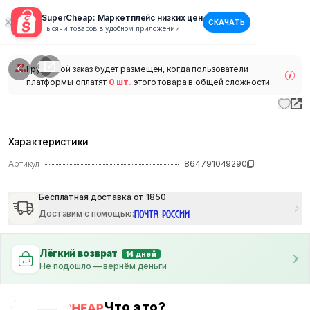
SuperCheap: Маркетплейс низких цен
СКАЧАТЬ
1
/
1
Тысячи товаров в удобном приложении!
наличии
Групповой заказ будет размещен, когда пользователи
платформы оплатят
0 шт.
этого товара в общей сложности
Характеристики
Артикул
864791049290
Бесплатная доставка от 1850
Доставим с помощью
:
Лёгкий возврат
14 дней
Не подошло — вернём деньги
Что это?