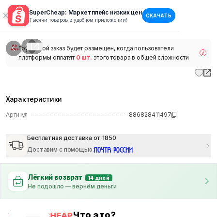
SuperCheap: Маркетплейс низких цен
СКАЧАТЬ
1
/
1
Тысячи товаров в удобном приложении!
наличии
Групповой заказ будет размещен, когда пользователи
платформы оплатят
0 шт.
этого товара в общей сложности
Характеристики
Артикул
886828411497
Бесплатная доставка от 1850
Доставим с помощью
:
Лёгкий возврат
14 дней
Не подошло — вернём деньги
Что это?