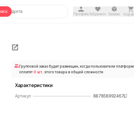
оиск
Профиль
Избранное
Заказы
Корзи
Групповой заказ будет размещен, когда пользователи платфор
оплатят
0 шт.
этого товара в общей сложности
Характеристики
Артикул
887858992467