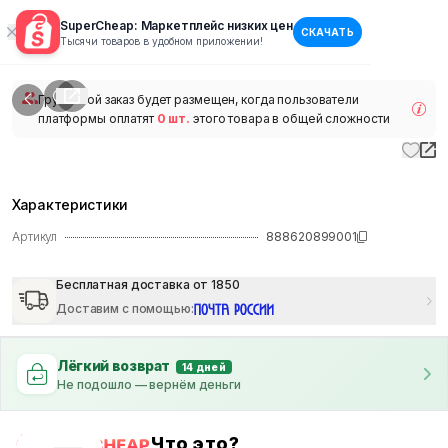
SuperCheap: Маркетплейс низких цен
СКАЧАТЬ
1
/
1
Тысячи товаров в удобном приложении!
наличии
Групповой заказ будет размещен, когда пользователи
платформы оплатят
0 шт.
этого товара в общей сложности
Характеристики
Артикул
888620899001
Бесплатная доставка от 1850
Доставим с помощью
:
Лёгкий возврат
14 дней
Не подошло — вернём деньги
Что это?