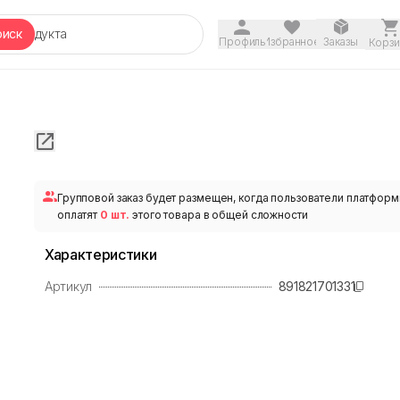
оиск
Профиль
Избранное
Заказы
Корзи
Групповой заказ будет размещен, когда пользователи платфор
оплатят
0 шт.
этого товара в общей сложности
Характеристики
Артикул
891821701331